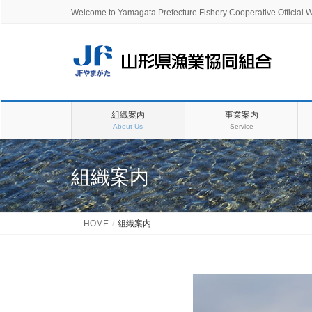
Welcome to Yamagata Prefecture Fishery Cooperative Official W
組織案内
事業案内
About Us
Service
組織案内
HOME
組織案内