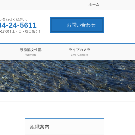
ホーム
い合わせください。
34-24-5611
お問い合わせ
-17:00 [ 土・日・祝日除く ]
県漁協女性部
ライブカメラ
Women
Live Camera
組織案内