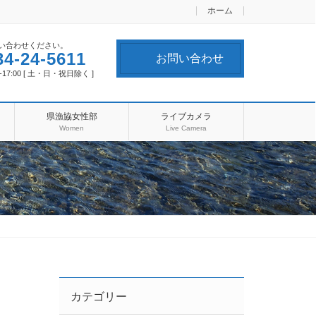
ホーム
い合わせください。
34-24-5611
お問い合わせ
-17:00 [ 土・日・祝日除く ]
県漁協女性部
ライブカメラ
Women
Live Camera
カテゴリー